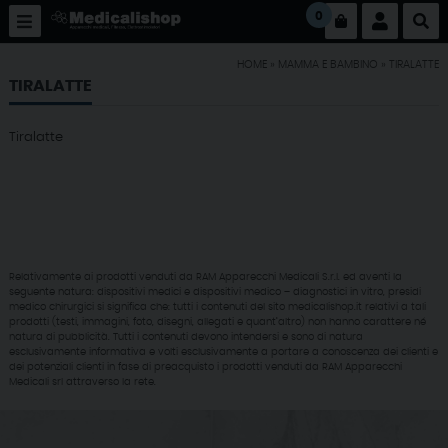
0
HOME
»
MAMMA E BAMBINO
»
TIRALATTE
TIRALATTE
Tiralatte
Relativamente ai prodotti venduti da RAM Apparecchi Medicali S.r.l. ed aventi la
seguente natura: dispositivi medici e dispositivi medico – diagnostici in vitro, presidi
medico chirurgici si significa che: tutti i contenuti del sito medicalishop.it relativi a tali
prodotti (testi, immagini, foto, disegni, allegati e quant’altro) non hanno carattere né
natura di pubblicità. Tutti i contenuti devono intendersi e sono di natura
esclusivamente informativa e volti esclusivamente a portare a conoscenza dei clienti e
dei potenziali clienti in fase di preacquisto i prodotti venduti da RAM Apparecchi
Medicali srl attraverso la rete.