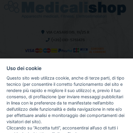
VIA CASAREGIS, 19/25 R
(+39) 010-5761476
Uso dei cookie
INFO SULL'AZIENDA
HOME
Questo sito web utilizza cookie, anche di terze parti, di tipo
CHI SIAMO
tecnico (per consentire il corretto funzionamento del sito e
NOTIZIE
rendere più rapido e migliore il suo utilizzo) e, previo il tuo
CONTATTI
consenso, di profilazione (per inviare messaggi pubblicitari
in linea con le preferenze da te manifestate nell’ambito
dell’utilizzo delle funzionalità e della navigazione in rete e/o
per effettuare analisi e monitoraggio dei comportamenti dei
GUIDA AGLI ACQUISTI
visitatori del sito).
PROCEDURA DI ACQUISTO
Cliccando su “Accetta tutti”, acconsentirai all’uso di tutti i
PAGAMENTI