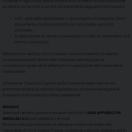
Il cliente in ogni caso dovrà inviare una richiesta di autorizzazione
al rientro, via e-mail o via fax, contenente le seguenti informazioni:
tutti i dati della spedizione: n. documento di trasporto, data
documento, codice prodotto con anomalia, quantità
anomala;
la descrizione di come si presentava il collo al ricevimento e il
danno riscontrato.
Effettuata la verifica con il corriere, comunicheremo al cliente
l’autorizzazione al rientro del materiale danneggiato e
successivamente verrà effettuata la spedizione del materiale in
sostituzione.
Attenzione: Trascorsi 5 giorni dalla ricezione della merce non
potranno essere accettate segnalazioni di anomalie legate al
trasporto o al contenuto della spedizione.
Reclami
Eventuali reclami possono essere notificati a
RAM APPARECCHI
MEDICALI s.r.l.
per telefono o e-mail.
Ricorda che ogni reclamo va sempre inviato completo dei
riferimenti di chi lo inoltra (nome, cognome, indirizzo, telefono ed e-