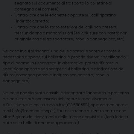
segnato sul documento di trasporto (o bollettino di
consegna del corriere);
Controllare che le etichette apposte sui colli riportino
l’indirizzo corretto;
Controllare che lo stato esteriore dei colli non presenti
nessun danno o manomissioni (es. chiusure con nastro non
originale ma del trasportatore, imballo danneggiato, etc)
Nel caso in cui si riscontri una delle anomalie sopra esposte, è
necessario apporre sul bollettino la propria riserva specificando il
tipo di anomalia riscontrata. In alternativa, potete rifiutare la
spedizione apportando sempre sul bollettino la motivazione del
rifiuto (consegna parziale, indirizzo non corretto, imballo
danneggiato).
Nel caso non sia stato possibile riscontrare l’anomalia in presenza
del corriere sarà necessario richiedere tempestivamente
all’assistenza clienti, a mezzo fax (010.580683), oppure mediante e-
mail (
info@medicalishop.it
), l’autorizzazione al rientro entro e non
oltre 5 giorni dal ricevimento della merce acquistata (farà fede la
data sulla bolla di accompagnamento).