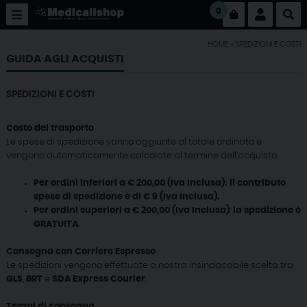
0
HOME
» SPEDIZIONI E COSTI
GUIDA AGLI ACQUISTI
SPEDIZIONI E COSTI
Costo del trasporto
Le spese di spedizione vanno aggiunte al totale ordinato e
vengono automaticamente calcolate al termine dell'acquisto.
Per ordini inferiori a € 200,00 (Iva Inclusa): il contributo
spese di spedizione è di € 9 (Iva Inclusa).
Per ordini superiori a € 200,00 (Iva Inclusa)
:
la spedizione è
GRATUITA
.
Consegna con Corriere Espresso
Le spedizioni vengono effettuate a nostra insindacabile scelta tra
GLS
,
BRT
e
SDA Express Courier
.
Tempi di consegna