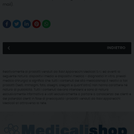
mail).
INDIETRO
Relativamente ai prodotti venduti da RAM Apparecchi Medicali S.r.l. ed aventi la
seguente natura: dispositivi medici e dispositivi medico – diagnostici in vitro, presidi
medico chirurgici si significa che: tutti i contenuti del sito medicalishop.it relativi a tali
prodotti (testi, immagini, foto, disegni, allegati e quant’altro) non hanno carattere né
natura di pubblicità. Tutti i contenuti devono intendersi e sono di natura
esclusivamente informativa e volti esclusivamente a portare a conoscenza dei clienti e
dei potenziali clienti in fase di preacquisto i prodotti venduti da RAM Apparecchi
Medicali srl attraverso la rete.