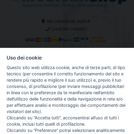
VIA CASAREGIS, 19/25 R
(+39) 010-5761476
Uso dei cookie
INFO SULL'AZIENDA
HOME
Questo sito web utilizza cookie, anche di terze parti, di tipo
CHI SIAMO
tecnico (per consentire il corretto funzionamento del sito e
NOTIZIE
rendere più rapido e migliore il suo utilizzo) e, previo il tuo
CONTATTI
consenso, di profilazione (per inviare messaggi pubblicitari
in linea con le preferenze da te manifestate nell’ambito
dell’utilizzo delle funzionalità e della navigazione in rete e/o
per effettuare analisi e monitoraggio dei comportamenti dei
GUIDA AGLI ACQUISTI
visitatori del sito).
PROCEDURA DI ACQUISTO
Cliccando su “Accetta tutti”, acconsentirai all’uso di tutti i
PAGAMENTI
cookie, inclusi tutti quelli di profilazione.
DIRITTO DI RECESSO
Cliccando su “Preferenze” potrai selezionare analiticamente
SPEDIZIONI E COSTI