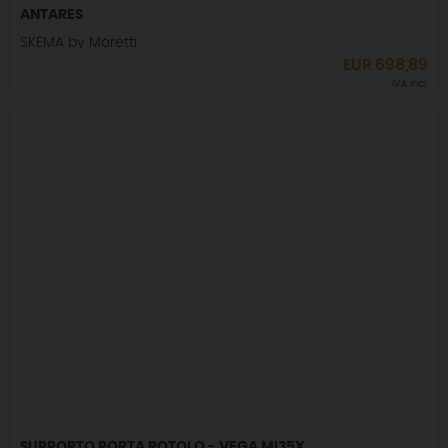
ANTARES
SKEMA by Moretti
EUR
698,89
IVA incl.
SUPPORTO PORTA ROTOLO - VEGA MI35X