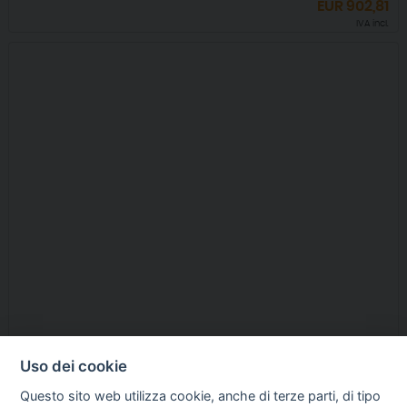
EUR
902,81
IVA incl.
LETTINO DA VISITA MEDICA SIMPLEX CON 2 SEZIONI
Uso dei cookie
Galeno
Questo sito web utilizza cookie, anche di terze parti, di tipo
EUR
305,00