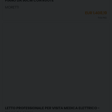
PIANO DA 90CM CON RUOTE
MORETTI
EUR
1.408,19
IVA incl.
LETTO PROFESSIONALE PER VISITA MEDICA ELETTRICO -