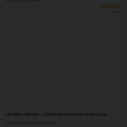
MG Legno Arredo
EUR
516,16
IVA incl.
LETTINO LISBONA - LEGNO MULTISTRATO DI BETULLA
Mg Legno arredo Estetica