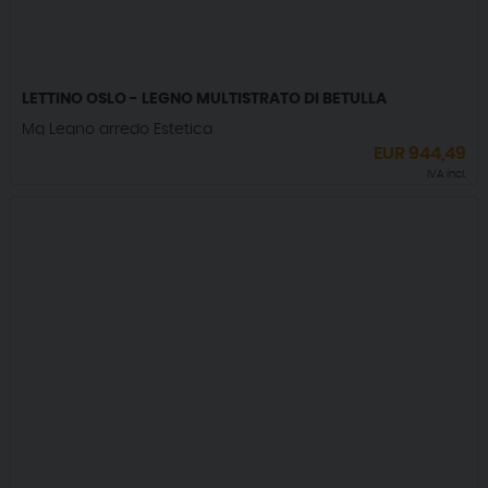
LETTINO OSLO - LEGNO MULTISTRATO DI BETULLA
Mg Legno arredo Estetica
EUR
944,49
IVA incl.