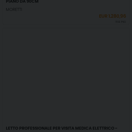
PIANO DA 90CM
MORETTI
EUR
1.280,96
IVA incl.
LETTO PROFESSIONALE PER VISITA MEDICA ELETTRICO -