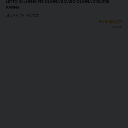
LETTO IN LEGNO FISIOLOGIA E CARDIOLOGIA COLORE
PANNA
SKEMA by Moretti
EUR
604,77
IVA incl.