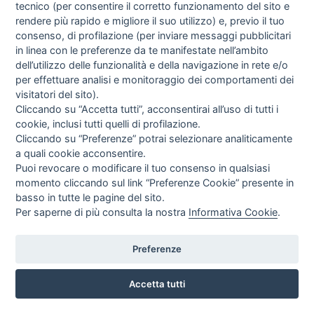
tecnico (per consentire il corretto funzionamento del sito e
IVA incl.
rendere più rapido e migliore il suo utilizzo) e, previo il tuo
consenso, di profilazione (per inviare messaggi pubblicitari
in linea con le preferenze da te manifestate nell’ambito
dell’utilizzo delle funzionalità e della navigazione in rete e/o
per effettuare analisi e monitoraggio dei comportamenti dei
visitatori del sito).
Cliccando su “Accetta tutti”, acconsentirai all’uso di tutti i
cookie, inclusi tutti quelli di profilazione.
Cliccando su “Preferenze” potrai selezionare analiticamente
a quali cookie acconsentire.
Puoi revocare o modificare il tuo consenso in qualsiasi
momento cliccando sul link “Preferenze Cookie” presente in
basso in tutte le pagine del sito.
Per saperne di più consulta la nostra
Informativa Cookie
.
Preferenze
LETTINO MEDICALE FIRENZE IN LEGNO COLOR CILIEGIO
MG Legno Arredo
Accetta tutti
EUR
897,57
IVA incl.