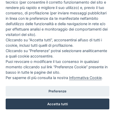
tecnico (per consentire il corretto funzionamento del sito e
GIMA
rendere più rapido e migliore il suo utilizzo) e, previo il tuo
EUR
373,84
consenso, di profilazione (per inviare messaggi pubblicitari
IVA incl.
in linea con le preferenze da te manifestate nell’ambito
dell’utilizzo delle funzionalità e della navigazione in rete e/o
per effettuare analisi e monitoraggio dei comportamenti dei
visitatori del sito).
Cliccando su “Accetta tutti”, acconsentirai all’uso di tutti i
cookie, inclusi tutti quelli di profilazione.
Cliccando su “Preferenze” potrai selezionare analiticamente
a quali cookie acconsentire.
Puoi revocare o modificare il tuo consenso in qualsiasi
momento cliccando sul link “Preferenze Cookie” presente in
basso in tutte le pagine del sito.
Per saperne di più consulta la nostra
Informativa Cookie
.
Preferenze
Accetta tutti
CARROZZINA NARROW - 41 CM
GIMA