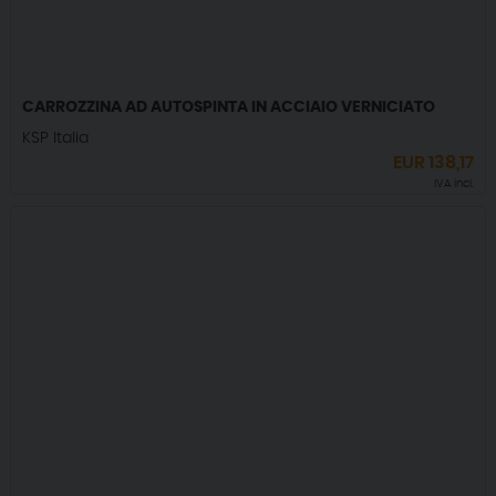
CARROZZINA AD AUTOSPINTA IN ACCIAIO VERNICIATO
KSP Italia
EUR
138,17
IVA incl.