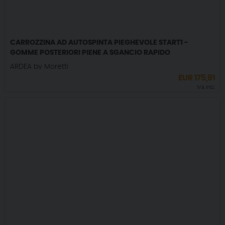
CARROZZINA AD AUTOSPINTA PIEGHEVOLE START1 -
GOMME POSTERIORI PIENE A SGANCIO RAPIDO
ARDEA by Moretti
EUR
175,91
IVA incl.