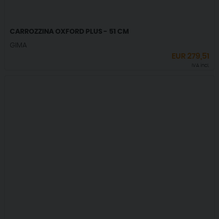
CARROZZINA OXFORD PLUS - 51 CM
GIMA
EUR
279,51
IVA incl.