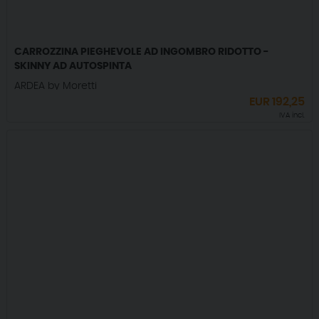
CARROZZINA PIEGHEVOLE AD INGOMBRO RIDOTTO -
SKINNY AD AUTOSPINTA
ARDEA by Moretti
EUR
192,25
IVA incl.