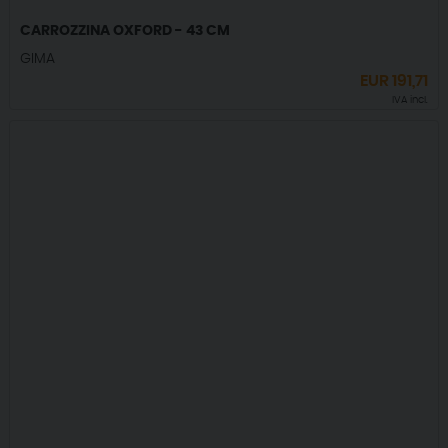
CARROZZINA OXFORD - 43 CM
GIMA
EUR
191,71
IVA incl.