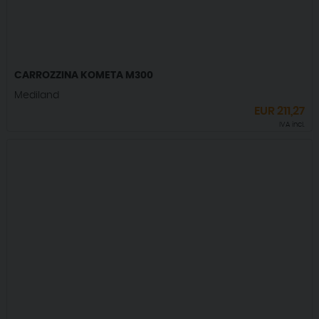
CARROZZINA KOMETA M300
Mediland
EUR
211,27
IVA incl.