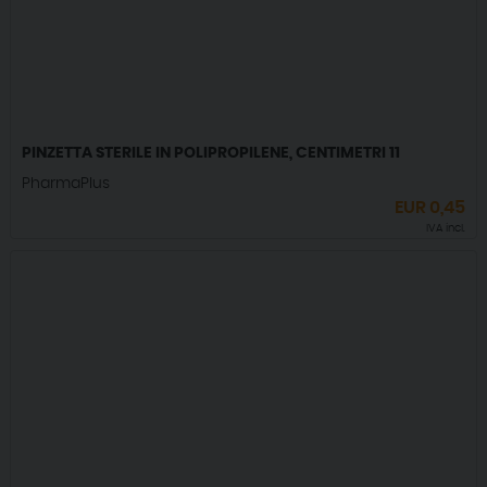
PINZETTA STERILE IN POLIPROPILENE, CENTIMETRI 11
PharmaPlus
EUR
0,45
IVA incl.