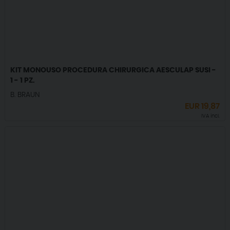
KIT MONOUSO PROCEDURA CHIRURGICA AESCULAP SUSI -
1 - 1 PZ.
B. BRAUN
EUR
19,87
IVA incl.