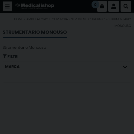
0
HOME
»
AMBULATORIO E CHIRURGIA
»
STRUMENTI CHIRURGICI
»
STRUMENTARIO
MONOUSO
STRUMENTARIO MONOUSO
Strumentario Monouso
FILTRI
MARCA