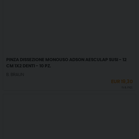
PINZA DISSEZIONE MONOUSO ADSON AESCULAP SUSI - 12
CM 1X2 DENTI - 10 PZ.
B. BRAUN
EUR
19,30
IVA incl.