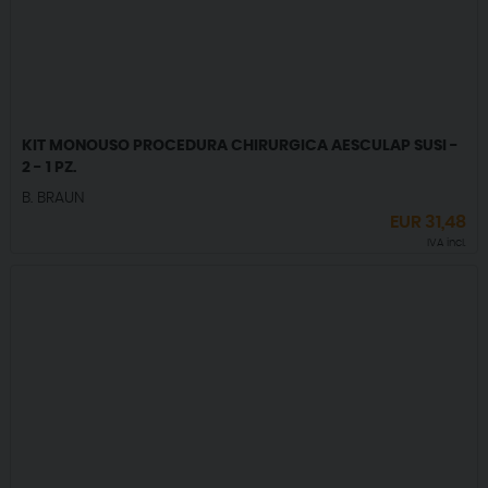
KIT MONOUSO PROCEDURA CHIRURGICA AESCULAP SUSI -
2 - 1 PZ.
B. BRAUN
EUR
31,48
IVA incl.