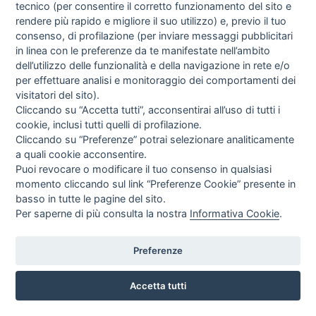
tecnico (per consentire il corretto funzionamento del sito e
rendere più rapido e migliore il suo utilizzo) e, previo il tuo
FORBICI ORL MICRO BELLUCCI STERILI 3MM - 15 CM - CONF.
consenso, di profilazione (per inviare messaggi pubblicitari
10 PZ.
in linea con le preferenze da te manifestate nell’ambito
GIMA
dell’utilizzo delle funzionalità e della navigazione in rete e/o
per effettuare analisi e monitoraggio dei comportamenti dei
EUR
299,07
visitatori del sito).
IVA incl.
Cliccando su “Accetta tutti”, acconsentirai all’uso di tutti i
cookie, inclusi tutti quelli di profilazione.
Cliccando su “Preferenze” potrai selezionare analiticamente
a quali cookie acconsentire.
Puoi revocare o modificare il tuo consenso in qualsiasi
momento cliccando sul link “Preferenze Cookie” presente in
basso in tutte le pagine del sito.
Per saperne di più consulta la nostra
Informativa Cookie
.
Preferenze
Accetta tutti