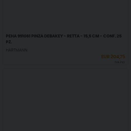
PEHA 991061 PINZA DEBAKEY - RETTA - 15,5 CM - CONF. 25
PZ.
HARTMANN
EUR
204,75
IVA incl.