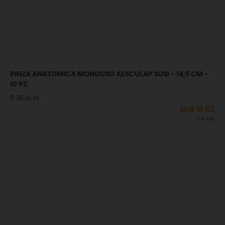
PINZA ANATOMICA MONOUSO AESCULAP SUSI - 14,5 CM -
10 PZ.
B. BRAUN
EUR
16,63
IVA incl.