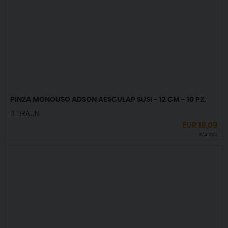
PINZA MONOUSO ADSON AESCULAP SUSI - 12 CM - 10 PZ.
B. BRAUN
EUR
18,09
IVA incl.