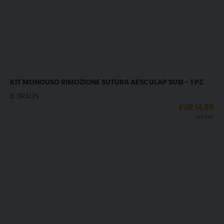
KIT MONOUSO RIMOZIONE SUTURA AESCULAP SUSI - 1 PZ.
B. BRAUN
EUR
14,69
IVA incl.