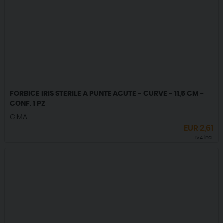
FORBICE IRIS STERILE A PUNTE ACUTE - CURVE - 11,5 CM -
CONF. 1 PZ
GIMA
EUR
2,61
IVA incl.