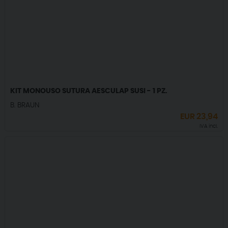
KIT MONOUSO SUTURA AESCULAP SUSI - 1 PZ.
B. BRAUN
EUR
23,94
IVA incl.