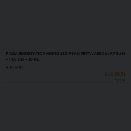
PINZA EMOSTATICA MONOUSO PEAN RETTA AESCULAP SUSI
- 14,5 CM - 10 PZ.
B. BRAUN
EUR
26,51
IVA incl.