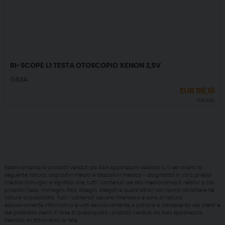
RI-SCOPE L1 TESTA OTOSCOPIO XENON 3,5V
GIMA
EUR
116,18
IVA incl.
Relativamente ai prodotti venduti da RAM Apparecchi Medicali S.r.l. ed aventi la
seguente natura: dispositivi medici e dispositivi medico – diagnostici in vitro, presidi
medico chirurgici si significa che: tutti i contenuti del sito medicalishop.it relativi a tali
prodotti (testi, immagini, foto, disegni, allegati e quant’altro) non hanno carattere né
natura di pubblicità. Tutti i contenuti devono intendersi e sono di natura
esclusivamente informativa e volti esclusivamente a portare a conoscenza dei clienti e
dei potenziali clienti in fase di preacquisto i prodotti venduti da RAM Apparecchi
Medicali srl attraverso la rete.