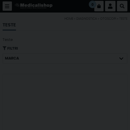
0
HOME
»
DIAGNOSTICA
»
OTOSCOPI
»
TESTE
TESTE
Teste
FILTRI
MARCA