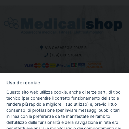
VIA CASAREGIS, 19/25 R
(+39) 010-5761476
Uso dei cookie
INFO SULL'AZIENDA
HOME
Questo sito web utilizza cookie, anche di terze parti, di tipo
CHI SIAMO
tecnico (per consentire il corretto funzionamento del sito e
NOTIZIE
rendere più rapido e migliore il suo utilizzo) e, previo il tuo
CONTATTI
consenso, di profilazione (per inviare messaggi pubblicitari
in linea con le preferenze da te manifestate nell’ambito
dell’utilizzo delle funzionalità e della navigazione in rete e/o
per effettuare analisi e monitoraggio dei comportamenti dei
GUIDA AGLI ACQUISTI