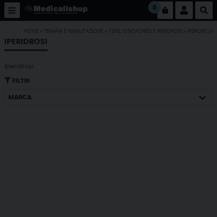
0
HOME
»
TERAPIA E RIABILITAZIONE
»
TENS, IONOFORESI E IPERIDROSI
»
IPERIDROSI
IPERIDROSI
Iperidrosi
FILTRI
MARCA