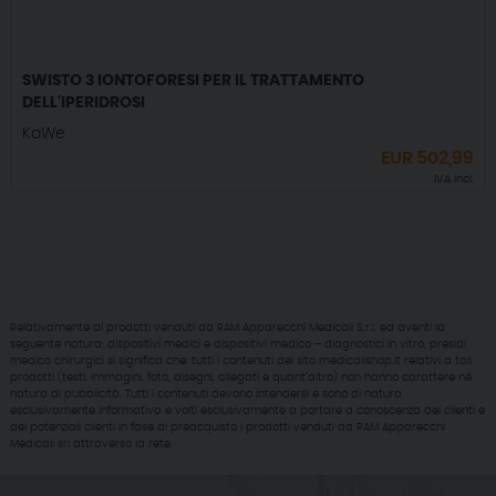
SWISTO 3 IONTOFORESI PER IL TRATTAMENTO
DELL'IPERIDROSI
KaWe
EUR
502,99
IVA incl.
Relativamente ai prodotti venduti da RAM Apparecchi Medicali S.r.l. ed aventi la
seguente natura: dispositivi medici e dispositivi medico – diagnostici in vitro, presidi
medico chirurgici si significa che: tutti i contenuti del sito medicalishop.it relativi a tali
prodotti (testi, immagini, foto, disegni, allegati e quant’altro) non hanno carattere né
natura di pubblicità. Tutti i contenuti devono intendersi e sono di natura
esclusivamente informativa e volti esclusivamente a portare a conoscenza dei clienti e
dei potenziali clienti in fase di preacquisto i prodotti venduti da RAM Apparecchi
Medicali srl attraverso la rete.