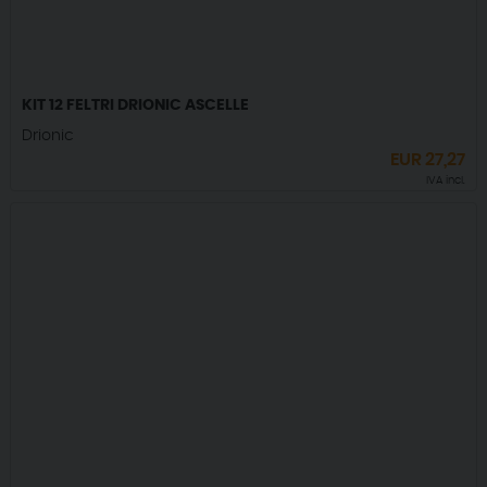
KIT 12 FELTRI DRIONIC ASCELLE
Drionic
EUR
27,27
IVA incl.