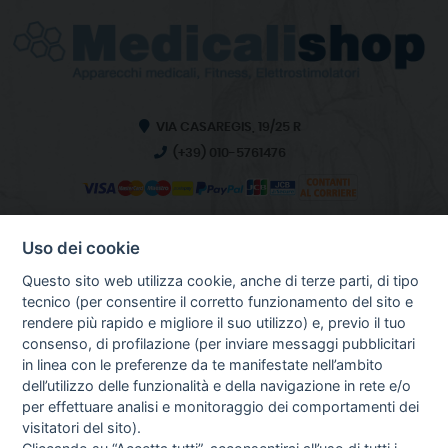
VIA CASAREGIS, 19/25 R
(+39) 010-5761476
Uso dei cookie
INFO SULL'AZIENDA
HOME
Questo sito web utilizza cookie, anche di terze parti, di tipo
CHI SIAMO
tecnico (per consentire il corretto funzionamento del sito e
NOTIZIE
rendere più rapido e migliore il suo utilizzo) e, previo il tuo
CONTATTI
consenso, di profilazione (per inviare messaggi pubblicitari
in linea con le preferenze da te manifestate nell’ambito
dell’utilizzo delle funzionalità e della navigazione in rete e/o
per effettuare analisi e monitoraggio dei comportamenti dei
GUIDA AGLI ACQUISTI
visitatori del sito).
PROCEDURA DI ACQUISTO