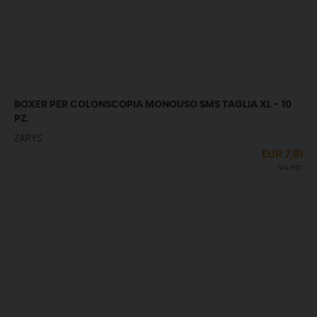
BOXER PER COLONSCOPIA MONOUSO SMS TAGLIA XL - 10
PZ.
ZARYS
EUR
7,81
IVA incl.