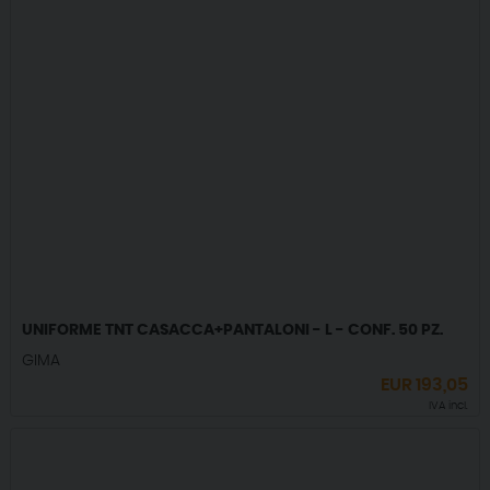
UNIFORME TNT CASACCA+PANTALONI - L - CONF. 50 PZ.
GIMA
EUR
193,05
IVA incl.