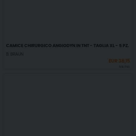
CAMICE CHIRURGICO ANGIODYN IN TNT - TAGLIA XL - 5 PZ.
B. BRAUN
EUR
38,15
IVA incl.