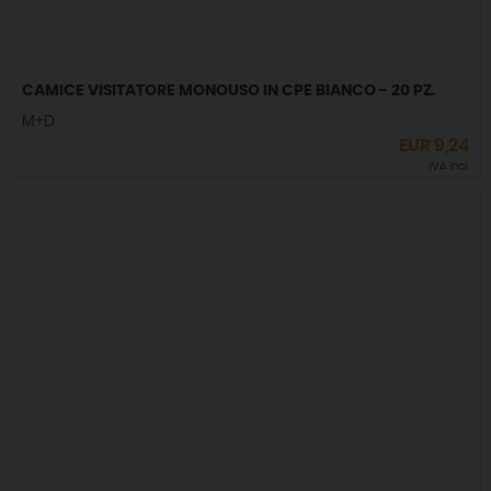
CAMICE VISITATORE MONOUSO IN CPE BIANCO - 20 PZ.
M+D
EUR
9,24
IVA incl.