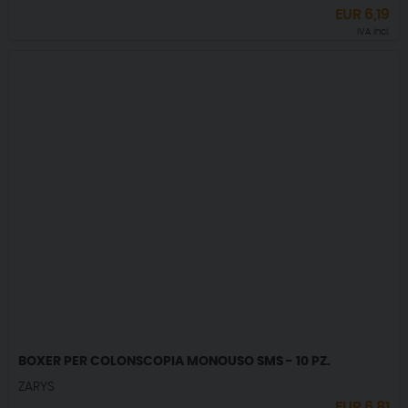
EUR
6,19
IVA incl.
BOXER PER COLONSCOPIA MONOUSO SMS - 10 PZ.
ZARYS
EUR
6,81