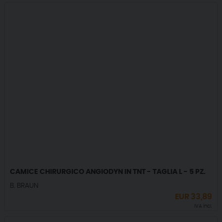
CAMICE CHIRURGICO ANGIODYN IN TNT - TAGLIA L - 5 PZ.
B. BRAUN
EUR
33,89
IVA incl.