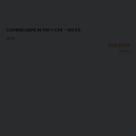
COPRISCARPE IN TNT + CPE - 100 PZ.
M+D
EUR
10,98
IVA incl.