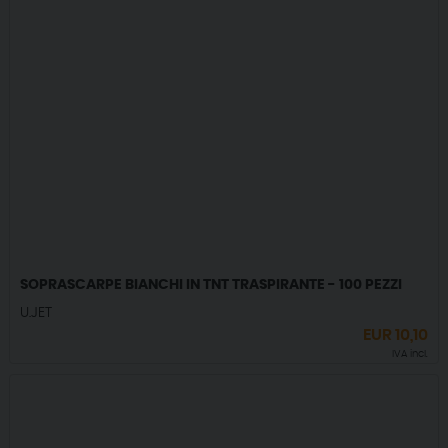
SOPRASCARPE BIANCHI IN TNT TRASPIRANTE - 100 PEZZI
U.JET
EUR
10,10
IVA incl.