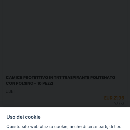
CAMICE PROTETTIVO IN TNT TRASPIRANTE POLITENATO
CON POLSINO - 10 PEZZI
U.JET
EUR
21,96
IVA incl.
Uso dei cookie
Questo sito web utilizza cookie, anche di terze parti, di tipo