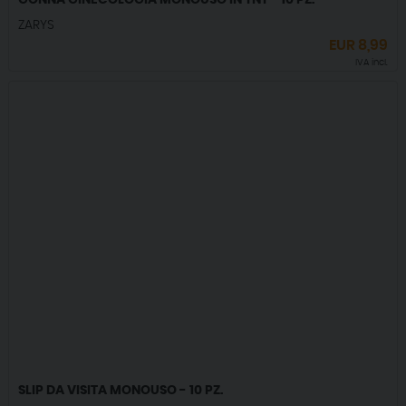
GONNA GINECOLOGIA MONOUSO IN TNT - 10 PZ.
ZARYS
EUR
8,99
IVA incl.
SLIP DA VISITA MONOUSO - 10 PZ.