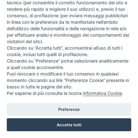
tecnico (per consentire il corretto funzionamento del sito e
rendere più rapido e migliore il suo utilizzo) e, previo il tuo
consenso, di profilazione (per inviare messaggi pubblicitari
in linea con le preferenze da te manifestate nell’ambito
dell’utilizzo delle funzionalità e della navigazione in rete e/o
per effettuare analisi e monitoraggio dei comportamenti dei
visitatori del sito).
Cliccando su “Accetta tutti”, acconsentirai all’uso di tutti i
cookie, inclusi tutti quelli di profilazione.
Cliccando su “Preferenze” potrai selezionare analiticamente
a quali cookie acconsentire.
Puoi revocare o modificare il tuo consenso in qualsiasi
momento cliccando sul link “Preferenze Cookie” presente in
CAPPELLINO MONOUSO IN TNT TRASPIRANTE CON
basso in tutte le pagine del sito.
ELASTICO POSTERIORE - 100 PZ.
Per saperne di più consulta la nostra
Informativa Cookie
.
U.JET
EUR
13,59
Preferenze
IVA incl.
Accetta tutti