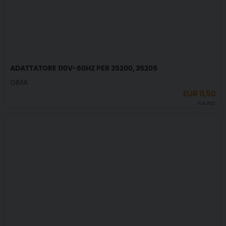
ADATTATORE 110V-60HZ PER 35200, 35205
GIMA
EUR
11,50
IVA incl.