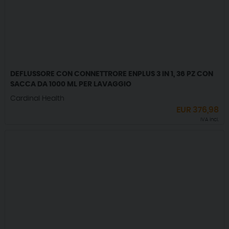
DEFLUSSORE CON CONNETTRORE ENPLUS 3 IN 1, 36 PZ CON
SACCA DA 1000 ML PER LAVAGGIO
Cardinal Health
EUR
376,98
IVA incl.