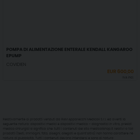
POMPA DI ALIMENTAZIONE ENTERALE KENDALL KANGAROO
EPUMP
COVIDIEN
EUR
600,00
IVA incl.
Relativamente ai prodotti venduti da RAM Apparecchi Medicali S.r.l. ed aventi la
seguente natura: dispositivi medici e dispositivi medico – diagnostici in vitro, presidi
medico chirurgici si significa che: tutti i contenuti del sito medicalishop.it relativi a tali
prodotti (testi, immagini, foto, disegni, allegati e quant’altro) non hanno carattere né
natura di pubblicità. Tutti i contenuti devono intendersi e sono di natura