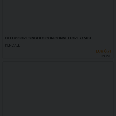
DEFLUSSORE SINGOLO CON CONNETTORE 777401
KENDALL
EUR
8,71
IVA incl.