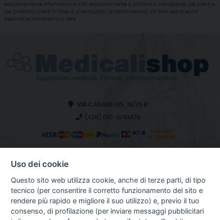
esclusivamente informativa e volti esclusivamente a portare a conoscenza dei clienti e
dei potenziali clienti in fase di preacquisto i prodotti venduti da RAM Apparecchi
Medicali srl attraverso la rete.
VIA CASAREGIS, 19/25 R
(+39) 010-5761476
Uso dei cookie
INFO SULL'AZIENDA
HOME
Questo sito web utilizza cookie, anche di terze parti, di tipo
CHI SIAMO
tecnico (per consentire il corretto funzionamento del sito e
NOTIZIE
rendere più rapido e migliore il suo utilizzo) e, previo il tuo
CONTATTI
consenso, di profilazione (per inviare messaggi pubblicitari