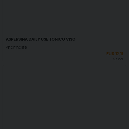
ASPERSINA DAILY USE TONICO VISO
Pharmalife
EUR
12,11
IVA incl.