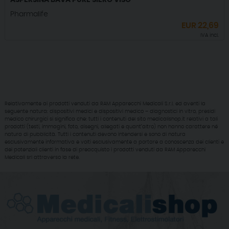
ASPERSINA BAVA PURE SIERO VISO
Pharmalife
EUR
22,69
IVA incl.
Relativamente ai prodotti venduti da RAM Apparecchi Medicali S.r.l. ed aventi la
seguente natura: dispositivi medici e dispositivi medico – diagnostici in vitro, presidi
medico chirurgici si significa che: tutti i contenuti del sito medicalishop.it relativi a tali
prodotti (testi, immagini, foto, disegni, allegati e quant’altro) non hanno carattere né
natura di pubblicità. Tutti i contenuti devono intendersi e sono di natura
esclusivamente informativa e volti esclusivamente a portare a conoscenza dei clienti e
dei potenziali clienti in fase di preacquisto i prodotti venduti da RAM Apparecchi
Medicali srl attraverso la rete.