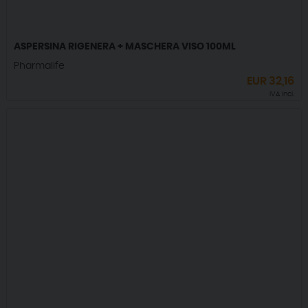
ASPERSINA RIGENERA + MASCHERA VISO 100ML
Pharmalife
EUR
32,16
IVA incl.