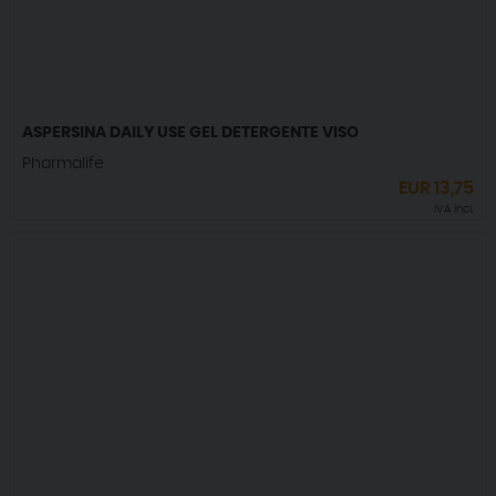
ASPERSINA DAILY USE GEL DETERGENTE VISO
Pharmalife
EUR
13,75
IVA incl.