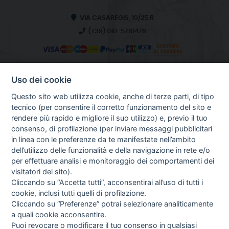
VIA CASAREGIS, 19/25 R
(+39) 010-5761476
Uso dei cookie
INFO SULL'AZIENDA
HOME
Questo sito web utilizza cookie, anche di terze parti, di tipo
CHI SIAMO
tecnico (per consentire il corretto funzionamento del sito e
NOTIZIE
rendere più rapido e migliore il suo utilizzo) e, previo il tuo
CONTATTI
consenso, di profilazione (per inviare messaggi pubblicitari
in linea con le preferenze da te manifestate nell’ambito
dell’utilizzo delle funzionalità e della navigazione in rete e/o
per effettuare analisi e monitoraggio dei comportamenti dei
GUIDA AGLI ACQUISTI
visitatori del sito).
PROCEDURA DI ACQUISTO
Cliccando su “Accetta tutti”, acconsentirai all’uso di tutti i
PAGAMENTI
cookie, inclusi tutti quelli di profilazione.
DIRITTO DI RECESSO
Cliccando su “Preferenze” potrai selezionare analiticamente
SPEDIZIONI E COSTI
a quali cookie acconsentire.
GESTIONE RESI
Puoi revocare o modificare il tuo consenso in qualsiasi