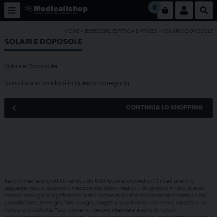
0
HOME
»
BENESSERE, ESTETICA E FITNESS
»
SOLARI E DOPOSOLE
SOLARI E DOPOSOLE
Solari e Doposole
Non ci sono prodotti in questa categoria.
CONTINUA LO SHOPPING
Relativamente ai prodotti venduti da RAM Apparecchi Medicali S.r.l. ed aventi la
seguente natura: dispositivi medici e dispositivi medico – diagnostici in vitro, presidi
medico chirurgici si significa che: tutti i contenuti del sito medicalishop.it relativi a tali
prodotti (testi, immagini, foto, disegni, allegati e quant’altro) non hanno carattere né
natura di pubblicità. Tutti i contenuti devono intendersi e sono di natura