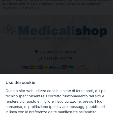
esclusivamente informativa e volti esclusivamente a portare a conoscenza dei clienti e
dei potenziali clienti in fase di preacquisto i prodotti venduti da RAM Apparecchi
Medicali srl attraverso la rete.
VIA CASAREGIS, 19/25 R
(+39) 010-5761476
Uso dei cookie
INFO SULL'AZIENDA
HOME
Questo sito web utilizza cookie, anche di terze parti, di tipo
CHI SIAMO
tecnico (per consentire il corretto funzionamento del sito e
NOTIZIE
rendere più rapido e migliore il suo utilizzo) e, previo il tuo
CONTATTI
consenso, di profilazione (per inviare messaggi pubblicitari
in linea con le preferenze da te manifestate nell’ambito