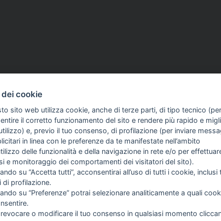
 dei cookie
to sito web utilizza cookie, anche di terze parti, di tipo tecnico (pe
d aventi la seguente natura: dispositivi medici e dispositivi medico – diagnostici in vitro, pre
ntire il corretto funzionamento del sito e rendere più rapido e miglio
egni, allegati e quant’altro) non hanno carattere né natura di pubblicità. Tutti i contenuti de
tilizzo) e, previo il tuo consenso, di profilazione (per inviare messa
clienti in fase di preacquisto i prodotti venduti da RAM Apparecchi Medicali srl attraverso l
icitari in linea con le preferenze da te manifestate nell’ambito
utilizzo delle funzionalità e della navigazione in rete e/o per effettuar
isi e monitoraggio dei comportamenti dei visitatori del sito).
FO SULL'AZIENDA
GUIDA AGLI ACQUISTI
ando su “Accetta tutti”, acconsentirai all’uso di tutti i cookie, inclusi t
OME
PROCEDURA DI ACQUISTO
i di profilazione.
I SIAMO
PAGAMENTI
cando su “Preferenze” potrai selezionare analiticamente a quali cook
TIZIE
DIRITTO DI RECESSO
nsentire.
NTATTI
SPEDIZIONI E COSTI
 revocare o modificare il tuo consenso in qualsiasi momento clicca
GESTIONE RESI