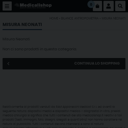
0
HOME
»
BILANCE, ANTROPOMETRIA
»
MISURA NEONATI
MISURA NEONATI
Misura Neonati
Non ci sono prodotti in questa categoria.
CONTINUA LO SHOPPING
Relativamente ai prodotti venduti da RAM Apparecchi Medicali S.r.l. ed aventi la
seguente natura: dispositivi medici e dispositivi medico – diagnostici in vitro, presidi
medico chirurgici si significa che: tutti i contenuti del sito medicalishop.it relativi a tali
prodotti (testi, immagini, foto, disegni, allegati e quant’altro) non hanno carattere né
natura di pubblicità. Tutti i contenuti devono intendersi e sono di natura