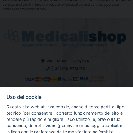
esclusivamente informativa e volti esclusivamente a portare a conoscenza dei clienti e
dei potenziali clienti in fase di preacquisto i prodotti venduti da RAM Apparecchi
Medicali srl attraverso la rete.
VIA CASAREGIS, 19/25 R
(+39) 010-5761476
Uso dei cookie
INFO SULL'AZIENDA
HOME
Questo sito web utilizza cookie, anche di terze parti, di tipo
CHI SIAMO
tecnico (per consentire il corretto funzionamento del sito e
NOTIZIE
rendere più rapido e migliore il suo utilizzo) e, previo il tuo
CONTATTI
consenso, di profilazione (per inviare messaggi pubblicitari
in linea con le preferenze da te manifestate nell’ambito