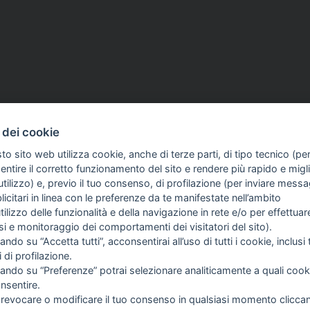
 dei cookie
to sito web utilizza cookie, anche di terze parti, di tipo tecnico (pe
d aventi la seguente natura: dispositivi medici e dispositivi medico – diagnostici in vitro, pre
ntire il corretto funzionamento del sito e rendere più rapido e miglio
egni, allegati e quant’altro) non hanno carattere né natura di pubblicità. Tutti i contenuti de
tilizzo) e, previo il tuo consenso, di profilazione (per inviare messa
clienti in fase di preacquisto i prodotti venduti da RAM Apparecchi Medicali srl attraverso l
icitari in linea con le preferenze da te manifestate nell’ambito
utilizzo delle funzionalità e della navigazione in rete e/o per effettuar
isi e monitoraggio dei comportamenti dei visitatori del sito).
FO SULL'AZIENDA
GUIDA AGLI ACQUISTI
ando su “Accetta tutti”, acconsentirai all’uso di tutti i cookie, inclusi t
OME
PROCEDURA DI ACQUISTO
i di profilazione.
I SIAMO
PAGAMENTI
cando su “Preferenze” potrai selezionare analiticamente a quali cook
TIZIE
DIRITTO DI RECESSO
nsentire.
NTATTI
SPEDIZIONI E COSTI
 revocare o modificare il tuo consenso in qualsiasi momento clicca
GESTIONE RESI